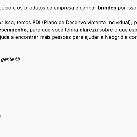
egócio e os produtos da empresa e ganhar
brindes
por iss
r isso, temos
PDI
(Plano de Desenvolvimento Individual),
Desempenho,
para que você tenha
clareza
sobre o que esp
jude a encontrar mais pessoas para ajudar a Neogrid a co
a gente
😊
s
endas