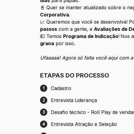
dias
para papais.
📓 Quer se manter atualizado sobre o n
Corporativa
.
📈 Queremos que você se desenvolva! Po
passos
com a gente, e
Avaliações de 
💵 Temos
Programa de Indicação
!
Nos a
grana
por isso.
Ufaaaaa! Agora só falta você aqui com 
ETAPAS DO PROCESSO
Cadastro
1
Etapa 1: Cadastro
Entrevista Liderança
2
Etapa 2: Entrevista Liderança
Desafio técnico - Roll Play de venda
3
Etapa 3: Desafio técnico - Roll Play de v
Entrevista Atração e Seleção
4
Etapa 4: Entrevista Atração e Seleção