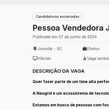
Candidaturas encerradas
Pessoa Vendedora J
Publicada em 27 de junho de 2024
Joinville - SC
Efetivo
Local de trabalho: Joinville - SC
Tipo de vaga: 
Híbrido
Vaga tamb
Modelo de trabalho: Híbrido
Vaga também 
DESCRIÇÃO DA VAGA
Quer fazer parte de um time alta perf
A Neogrid é um ecossistema de tecnolo
Estamos em busca de pessoas com foco 