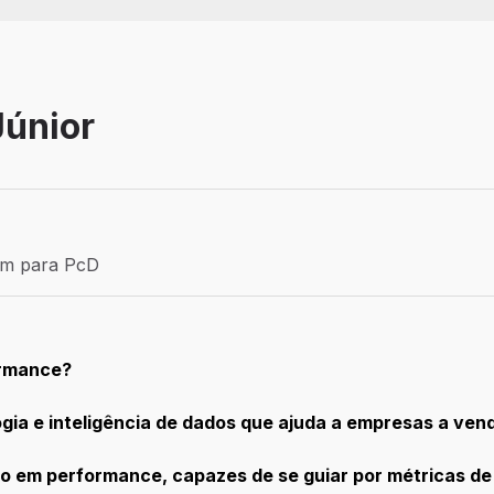
únior
Efetivo
ém para PcD
para PcD
ormance?
gia e inteligência de dados que ajuda a empresas a ve
em performance, capazes de se guiar por métricas de n