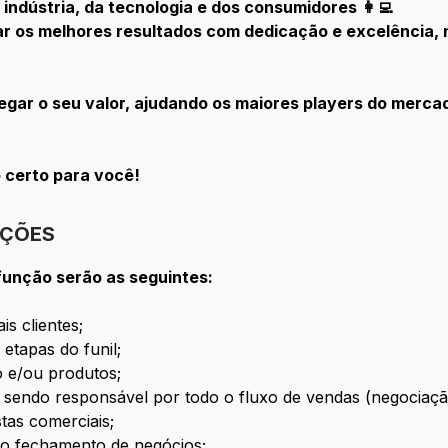
indústria, da tecnologia e dos consumidores 👩‍💻
ar os melhores resultados com dedicação e excelência,
regar o seu valor, ajudando os maiores players do merc
o certo para você!
IÇÕES
 função serão as seguintes:
is clientes;
 etapas do funil;
so e/ou produtos;
, sendo responsável por todo o fluxo de vendas (negociaç
stas comerciais;
 o fechamento de negócios;