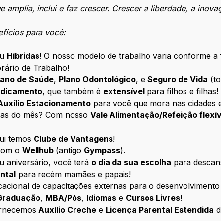
 amplia, inclui e faz crescer. Crescer a liberdade, a inova
efícios para você:
u
Híbridas
! O nosso modelo de trabalho varia conforme a
ário de Trabalho!
lano de Saúde
,
Plano Odontológico
, e
Seguro de Vida
(to
edicamento
, que também é
extensível
para filhos e filhas!
Auxílio Estacionamento
para você que mora nas cidades e
pras do mês? Com nosso
Vale Alimentação/Refeição flexív
ui temos
Clube de Vantagens
!
 com o
Wellhub
(antigo
Gympass
).
eu aniversário, você terá
o dia da sua escolha
para descans
ntal
para recém mamães e papais!
cacional de capacitações externas para o desenvolviment
Graduação
,
MBA/Pós
,
Idiomas
e
Cursos Livres
!
Fornecemos
Auxílio Creche
e
Licença Parental Estendida
d