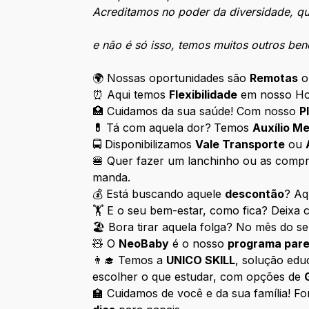
Acreditamos no poder da diversidade, que
e não é só isso, temos muitos outros ben
🌍 Nossas oportunidades são
Remotas
o
⏰ Aqui temos
Flexibilidade
em nosso Hor
🏥 Cuidamos da sua saúde! Com nosso
P
💊
Tá com aquela dor?
Temos
Auxílio M
🚍 Disponibilizamos
Vale Transporte
ou
🍔 Quer fazer um lanchinho ou as com
manda.
💰 Está buscando aquele
descontão
? Aq
🏋️ E o seu bem-estar, como fica? Deixa
🏖️ Bora tirar aquela folga? No mês do s
🧸 O
NeoBaby
é o nosso
programa pare
👨‍🎓 Temos a
UNICO SKILL
, solução edu
escolher o que estudar, com opções de
🏫 Cuidamos de você e da sua família! 